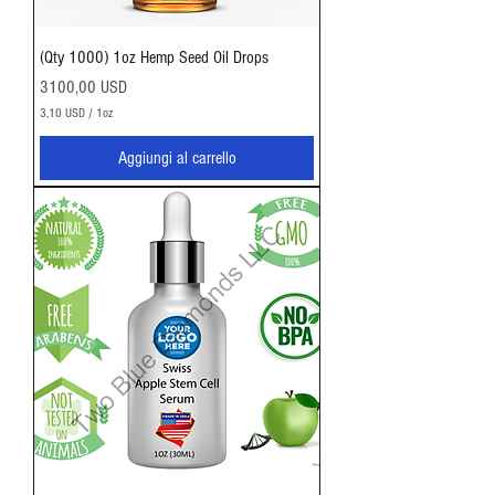
l
u
i
(Qty 1000) 1oz Hemp Seed Oil Drops
d
a
Prezzo
3100,00 USD
3,10 USD
/
1oz
3
,
Aggiungi al carrello
1
0
U
S
D
p
e
r
1
O
n
c
i
a