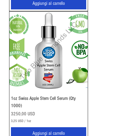
,
Aggiungi al carrello
4
9
U
S
D
p
e
r
1
O
n
c
i
a
1oz Swiss Apple Stem Cell Serum (Qty
1000)
Prezzo
3250,00 USD
3,25 USD
/
1oz
3
,
Aggiungi al carrello
2