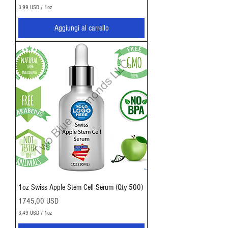
3,99 USD
/
1oz
3
,
Aggiungi al carrello
9
9
U
S
D
p
e
r
1
O
n
c
i
a
1oz Swiss Apple Stem Cell Serum (Qty 500)
Prezzo
1745,00 USD
3,49 USD
/
1oz
3