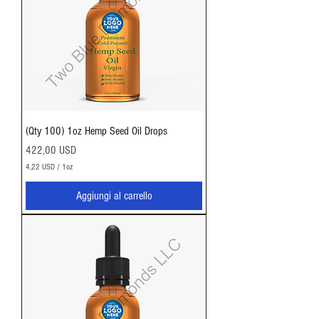
(Qty 100) 1oz Hemp Seed Oil Drops
Prezzo
422,00 USD
4,22 USD
/
1oz
4
,
Aggiungi al carrello
2
2
U
S
D
p
e
r
1
O