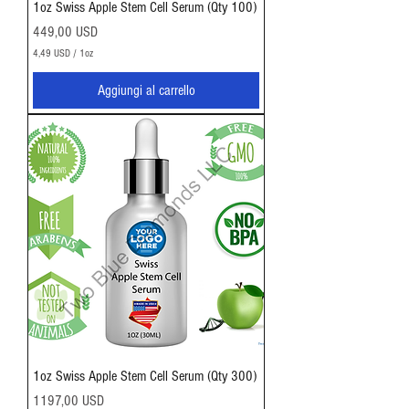
1oz Swiss Apple Stem Cell Serum (Qty 100)
Prezzo
449,00 USD
4,49 USD
/
1oz
4
,
Aggiungi al carrello
4
9
U
S
D
p
e
r
1
O
n
c
i
a
1oz Swiss Apple Stem Cell Serum (Qty 300)
Prezzo
1197,00 USD