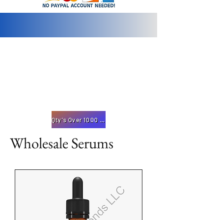
info@2bluediamonds.com
Qty's Over 1000 Inquire Here
Wholesale Serums