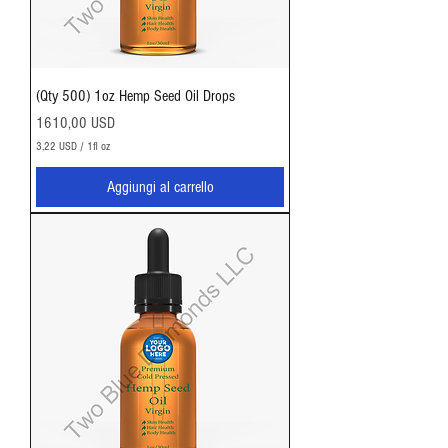
a
(Qty 500) 1oz Hemp Seed Oil Drops
Prezzo
1610,00 USD
3,22 USD
/
1fl oz
3
,
Aggiungi al carrello
2
2
U
S
D
p
e
r
1
O
n
c
i
a
f