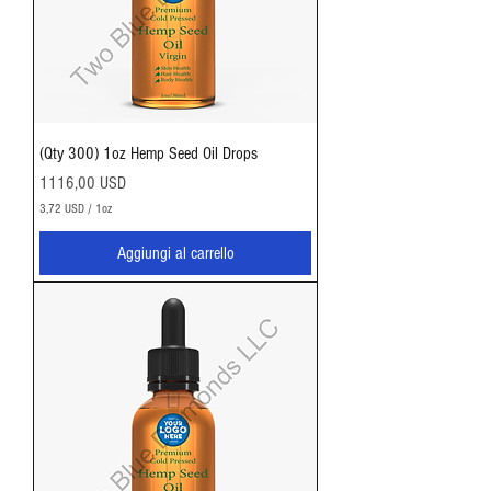
n
c
i
a
(Qty 300) 1oz Hemp Seed Oil Drops
Prezzo
1116,00 USD
3,72 USD
/
1oz
3
,
Aggiungi al carrello
7
2
U
S
D
p
e
r
1
O
n
c
i